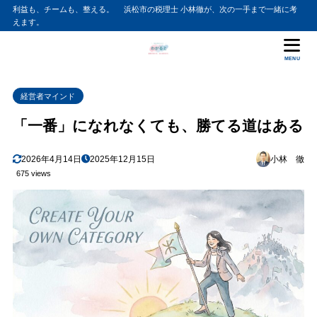
利益も、チームも、整える。 浜松市の税理士 小林徹が、次の一手まで一緒に考
えます。
MENU
経営者マインド
「一番」になれなくても、勝てる道はある
2026年4月14日
2025年12月15日
小林 徹
675 views