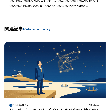
0%81%e5%8b%9d%e3%81%a6%e3%82%8b%e9%81%9
3%e3%81%af%e3%81%82%e3%82%8b/trackback/
関連記事
Relation Entry
2026年8月2日
35 views