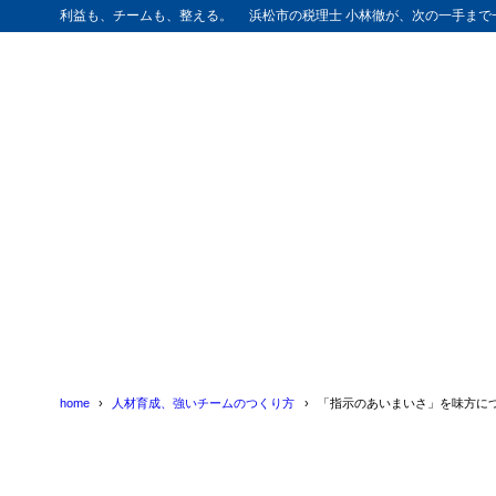
利益も、チームも、整える。 浜松市の税理士 小林徹が、次の一手まで
home
人材育成、強いチームのつくり方
「指示のあいまいさ」を味方に