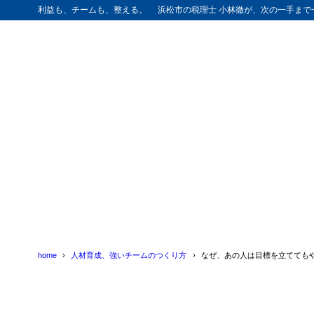
利益も、チームも、整える。 浜松市の税理士 小林徹が、次の一手まで
home
人材育成、強いチームのつくり方
なぜ、あの人は目標を立てても