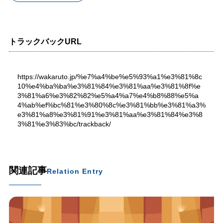
トラックバックURL
https://wakaruto.jp/%e7%a4%be%e5%93%a1%e3%81%8c
10%e4%ba%ba%e3%81%84%e3%81%aa%e3%81%8f%e
3%81%a6%e3%82%82%e5%a4%a7%e4%b8%88%e5%a
4%ab%ef%bc%81%e3%80%8c%e3%81%bb%e3%81%a3%
e3%81%a8%e3%81%91%e3%81%aa%e3%81%84%e3%8
3%81%e3%83%bc/trackback/
関連記事
Relation Entry